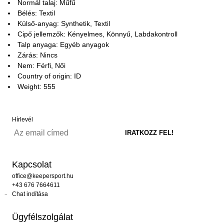
Normál talaj: Műfű
Bélés: Textil
Külső-anyag: Synthetik, Textil
Cipő jellemzők: Kényelmes, Könnyű, Labdakontroll
Talp anyaga: Egyéb anyagok
Zárás: Nincs
Nem: Férfi, Női
Country of origin: ID
Weight: 555
Hírlevél
Kapcsolat
office@keepersport.hu
+43 676 7664611
Chat indítása
Ügyfélszolgálat