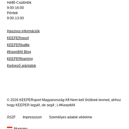
Hétfő-Csütörtök
9:00-16:00
Péntek
9:00-13:00
Hasznos információk
KEEPERsport
KEEPERbattle
#KeepItAll Blog
KEEPERtraining
Kedvező ajánlatok
© 2026 KEEPERsport Magyarország Kft Nem kell őrültnek lenned, ahhoz
hogy KEEPER legyél, de segít ;-) #KeepItAll
ÁSZF
Impresszum
Személyes adatok védelme
Hungary