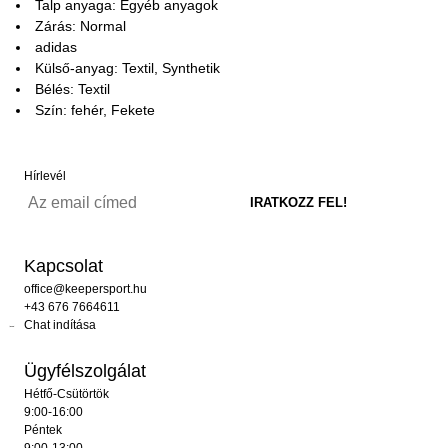
Talp anyaga: Egyéb anyagok
Zárás: Normal
adidas
Külső-anyag: Textil, Synthetik
Bélés: Textil
Szín: fehér, Fekete
Hírlevél
Kapcsolat
office@keepersport.hu
+43 676 7664611
Chat indítása
Ügyfélszolgálat
Hétfő-Csütörtök
9:00-16:00
Péntek