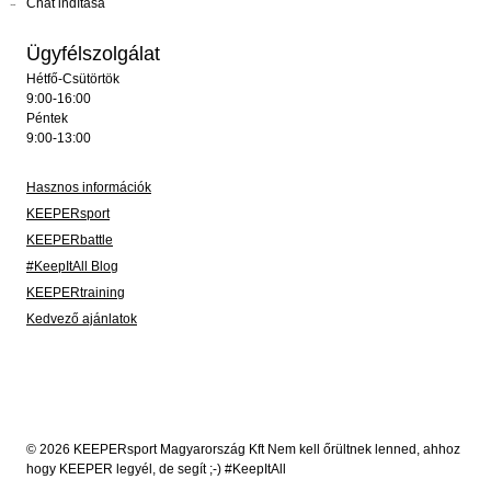
Chat indítása
Ügyfélszolgálat
Hétfő-Csütörtök
9:00-16:00
Péntek
9:00-13:00
Hasznos információk
KEEPERsport
KEEPERbattle
#KeepItAll Blog
KEEPERtraining
Kedvező ajánlatok
© 2026 KEEPERsport Magyarország Kft Nem kell őrültnek lenned, ahhoz
hogy KEEPER legyél, de segít ;-) #KeepItAll