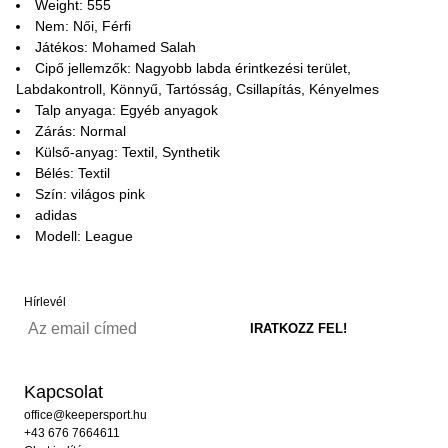
Weight: 555
Nem: Női, Férfi
Játékos: Mohamed Salah
Cipő jellemzők: Nagyobb labda érintkezési terület,
Labdakontroll, Könnyű, Tartósság, Csillapítás, Kényelmes
Talp anyaga: Egyéb anyagok
Zárás: Normal
Külső-anyag: Textil, Synthetik
Bélés: Textil
Szín: világos pink
adidas
Modell: League
Hírlevél
Kapcsolat
office@keepersport.hu
+43 676 7664611