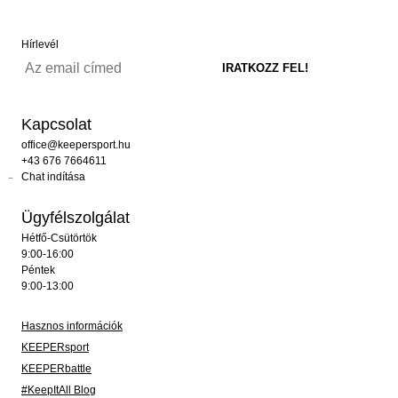
Hírlevél
Kapcsolat
office@keepersport.hu
+43 676 7664611
Chat indítása
Ügyfélszolgálat
Hétfő-Csütörtök
9:00-16:00
Péntek
9:00-13:00
Hasznos információk
KEEPERsport
KEEPERbattle
#KeepItAll Blog