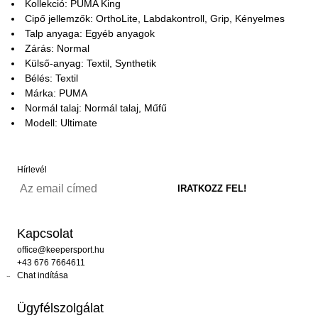
Kollekció: PUMA King
Cipő jellemzők: OrthoLite, Labdakontroll, Grip, Kényelmes
Talp anyaga: Egyéb anyagok
Zárás: Normal
Külső-anyag: Textil, Synthetik
Bélés: Textil
Márka: PUMA
Normál talaj: Normál talaj, Műfű
Modell: Ultimate
Hírlevél
Kapcsolat
office@keepersport.hu
+43 676 7664611
Chat indítása
Ügyfélszolgálat