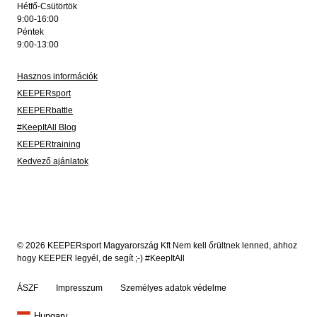
Hétfő-Csütörtök
9:00-16:00
Péntek
9:00-13:00
Hasznos információk
KEEPERsport
KEEPERbattle
#KeepItAll Blog
KEEPERtraining
Kedvező ajánlatok
© 2026 KEEPERsport Magyarország Kft Nem kell őrültnek lenned, ahhoz
hogy KEEPER legyél, de segít ;-) #KeepItAll
ÁSZF
Impresszum
Személyes adatok védelme
Hungary