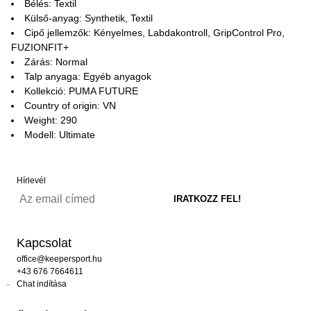
Bélés: Textil
Külső-anyag: Synthetik, Textil
Cipő jellemzők: Kényelmes, Labdakontroll, GripControl Pro,
FUZIONFIT+
Zárás: Normal
Talp anyaga: Egyéb anyagok
Kollekció: PUMA FUTURE
Country of origin: VN
Weight: 290
Modell: Ultimate
Hírlevél
Kapcsolat
office@keepersport.hu
+43 676 7664611
Chat indítása