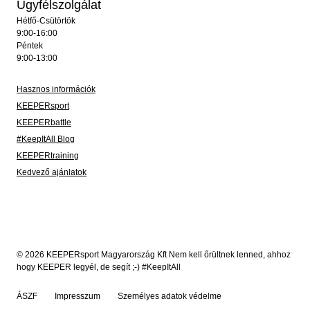
Ügyfélszolgálat
Hétfő-Csütörtök
9:00-16:00
Péntek
9:00-13:00
Hasznos információk
KEEPERsport
KEEPERbattle
#KeepItAll Blog
KEEPERtraining
Kedvező ajánlatok
© 2026 KEEPERsport Magyarország Kft Nem kell őrültnek lenned, ahhoz
hogy KEEPER legyél, de segít ;-) #KeepItAll
ÁSZF
Impresszum
Személyes adatok védelme