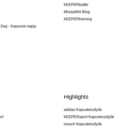
KEEPERbattle
#KeepItAll Blog
KEEPERtraining
 Day - Kapusok napja
Highlights
adidas Kapuskesztyűk
rt
KEEPERsport Kapuskesztyűk
reusch Kapuskesztyűk
uhlsport Kapuskesztyűk
rehab Kapuskesztyűk