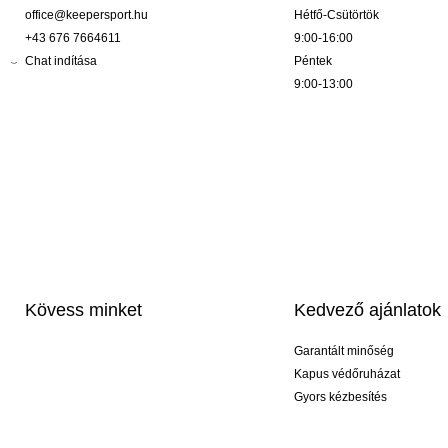
office@keepersport.hu
Hétfő-Csütörtök
+43 676 7664611
9:00-16:00
Chat indítása
Péntek
9:00-13:00
Kövess minket
Kedvező ajánlatok
Garantált minőség
Kapus védőruházat
Gyors kézbesítés
Profi feliratozás
Exkluzív kesztyűk