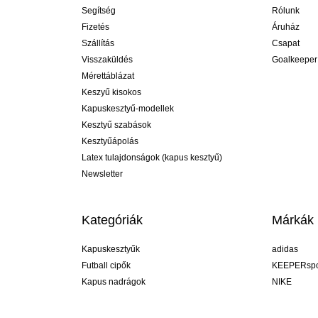
Segítség
Rólunk
Fizetés
Áruház
Szállítás
Csapat
Visszaküldés
Goalkeeper
Mérettáblázat
Keszyű kisokos
Kapuskesztyű-modellek
Kesztyű szabások
Kesztyűápolás
Latex tulajdonságok (kapus kesztyű)
Newsletter
Kategóriák
Márkák
Kapuskesztyűk
adidas
Futball cipők
KEEPERspo
Kapus nadrágok
NIKE
Kapusmezek
Puma
Kapus alánadrág
REUSCH