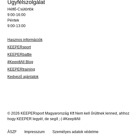
Ügyfélszolgálat
Hétfő-Csütörtök
9:00-16:00
Péntek
9:00-13:00
Hasznos információk
KEEPERsport
KEEPERbattle
#KeepItAll Blog
KEEPERtraining
Kedvező ajánlatok
© 2026 KEEPERsport Magyarország Kft Nem kell őrültnek lenned, ahhoz
hogy KEEPER legyél, de segít ;-) #KeepItAll
ÁSZF
Impresszum
Személyes adatok védelme