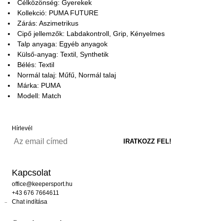
Célközönség: Gyerekek
Kollekció: PUMA FUTURE
Zárás: Aszimetrikus
Cipő jellemzők: Labdakontroll, Grip, Kényelmes
Talp anyaga: Egyéb anyagok
Külső-anyag: Textil, Synthetik
Bélés: Textil
Normál talaj: Műfű, Normál talaj
Márka: PUMA
Modell: Match
Hírlevél
Kapcsolat
office@keepersport.hu
+43 676 7664611
Chat indítása