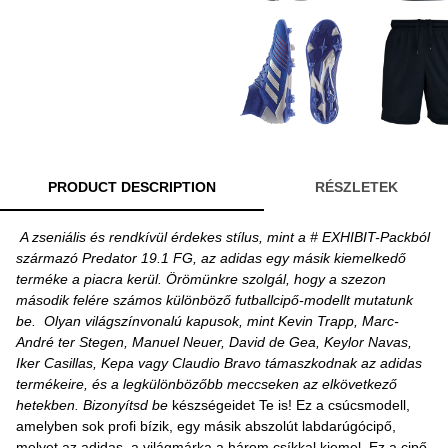
PRODUCT DESCRIPTION
RÉSZLETEK
A zseniális és rendkívül érdekes stílus, mint a # EXHIBIT-Packból
származó Predator 19.1 FG, az adidas egy másik kiemelkedő
terméke a piacra kerül. Örömünkre szolgál, hogy a szezon
második felére számos különböző futballcipő-modellt mutatunk
be.
Olyan világszínvonalú kapusok, mint Kevin Trapp, Marc-
André ter Stegen, Manuel Neuer, David de Gea, Keylor Navas,
Iker Casillas, Kepa vagy Claudio Bravo támaszkodnak az adidas
termékeire, és a legkülönbözőbb meccseken az elkövetkező
hetekben. Bizonyítsd be
készségeidet Te is! Ez a csúcsmodell,
amelyben sok profi bízik, egy másik abszolút labdarúgócipő,
melyet az adidas, a világmárka a három csíkkal kiemel. Ez a cipő