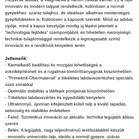
innovatív és modern talppal rendelkezik, különösen a normál
gyepekhez, száraz talajhoz, de ideálisan alkalmas mesterséges
gyepfelületekre is; Különösen a kapusok szeretik. Mind az adidas
cipője, mind a kapus kesztyűje mindig új lépést jelentett a
"technológiai fejlődés" szempontjából, és hihetetlen mennyiségű
technikai tulajdonsággal rendelkezik a legmagasabb szintű
innováció és a rendkívüli kényelem terén.
Jellemzők:
- Kiemelkedő beállítási és mozgási lehetőségek a
zokniképítésnek és a rugalmas tömörítőanyagnak köszönhetően
- "Primeknit-Obermaterial" a tökéletes labdavezérléshez speciális,
úszó zónákkal
- Optimális stabilitás a lábfejek pontjainak köszönhetően
- Tökéletes labdavezérlés és egyedülálló kényelem
- Ultrakönnyű, újonnan kifejlesztett külső talp a kiváló tapadás,
sebesség és stabilitás érdekében
- Felső: Szintetikus innováció az aktuális technika legújabb állása
szerint
- Bélés: A legújabb, nagy teljesítményű textilszálakból készült
- innovatív univerzális talp, ideális a normál gyepre, száraz