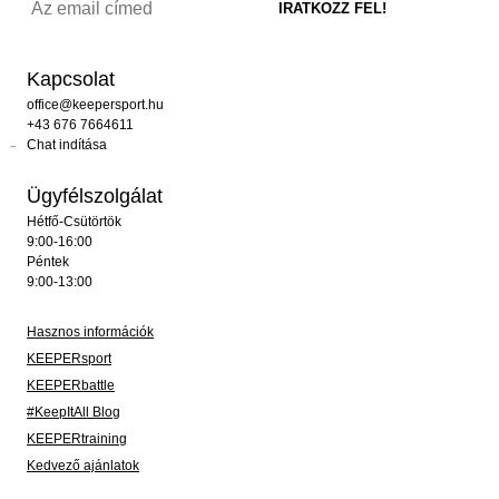
Kapcsolat
office@keepersport.hu
+43 676 7664611
Chat indítása
Ügyfélszolgálat
Hétfő-Csütörtök
9:00-16:00
Péntek
9:00-13:00
Hasznos információk
KEEPERsport
KEEPERbattle
#KeepItAll Blog
KEEPERtraining
Kedvező ajánlatok