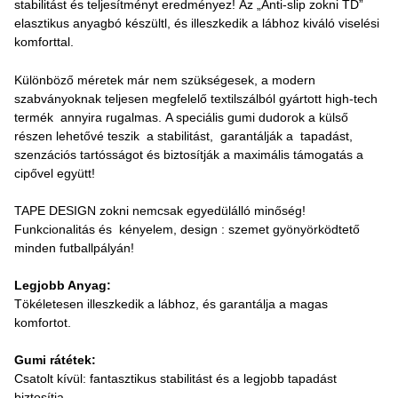
stabilitást és teljesítményt eredményez! Az „Anti-slip zokni TD”
elasztikus anyagbó készültl, és illeszkedik a lábhoz kiváló viselési
komforttal.
Különböző méretek már nem szükségesek, a modern
szabványoknak teljesen megfelelő textilszálból gyártott high-tech
termék annyira rugalmas. A speciális gumi dudorok a külső
részen lehetővé teszik a stabilitást, garantálják a tapadást,
szenzációs tartósságot és biztosítják a maximális támogatás a
cipővel együtt!
TAPE DESIGN zokni nemcsak egyedülálló minőség!
Funkcionalitás és kényelem, design : szemet gyönyörködtető
minden futballpályán!
Legjobb Anyag:
Tökéletesen illeszkedik a lábhoz, és garantálja a magas
komfortot.
Gumi rátétek:
Csatolt kívül: fantasztikus stabilitást és a legjobb tapadást
biztosítja.