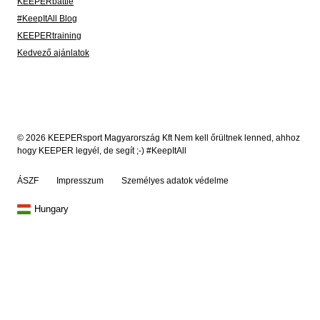
KEEPERbattle
#KeepItAll Blog
KEEPERtraining
Kedvező ajánlatok
© 2026 KEEPERsport Magyarország Kft Nem kell őrültnek lenned, ahhoz
hogy KEEPER legyél, de segít ;-) #KeepItAll
ÁSZF
Impresszum
Személyes adatok védelme
Hungary