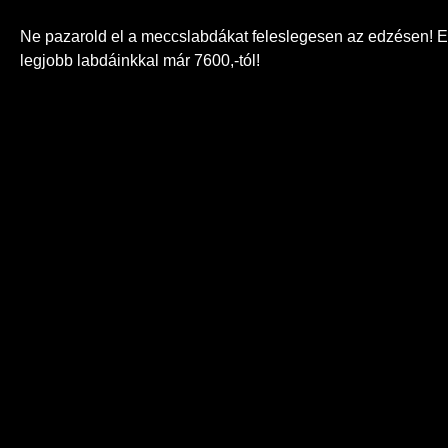
Ne pazarold el a meccslabdákat feleslegesen az edzésen! 
legjobb labdáinkkal már 7600,-tól!