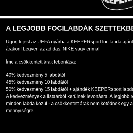
A LEGJOBB FOCILABDÁK SZETTEKB
Ugorj fejest az UEFA nyárba a KEEPERsport focilabda ajánl
árakon! Legyen az adidas, NIKE vagy erima!
Íme a csökkentett árak lebontása:
40% kedvezmény 5 labdától
45% kedvezmény 10 labdától
50% kedvezmény 15 labdától + ajándék KEEPERsport labd
A kedvezmények a listaárból kerülnek levonásra. A legjobb
minden labda közül - a csökkentett árak nem kötődnek egy a
mennyiségre.