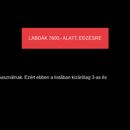
LABDÁK 7600,- ALATT, EDZÉSRE
használnak. Ezért ebben a listában kizárólag 3-as és