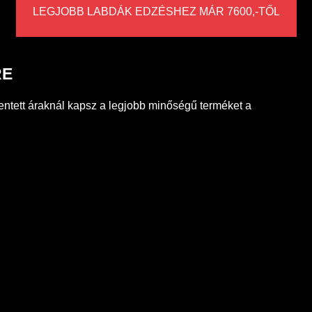
LEGJOBB LABDÁK EDZÉSHEZ MÁR 7600,-TŐL
RE
ntett áraknál kapsz a legjobb minőségű terméket a