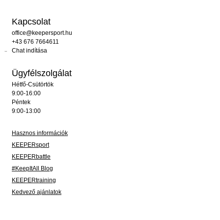
Kapcsolat
office@keepersport.hu
+43 676 7664611
Chat indítása
Ügyfélszolgálat
Hétfő-Csütörtök
9:00-16:00
Péntek
9:00-13:00
Hasznos információk
KEEPERsport
KEEPERbattle
#KeepItAll Blog
KEEPERtraining
Kedvező ajánlatok