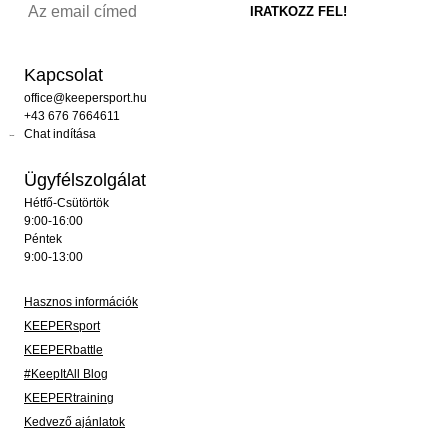
Kapcsolat
office@keepersport.hu
+43 676 7664611
Chat indítása
Ügyfélszolgálat
Hétfő-Csütörtök
9:00-16:00
Péntek
9:00-13:00
Hasznos információk
KEEPERsport
KEEPERbattle
#KeepItAll Blog
KEEPERtraining
Kedvező ajánlatok