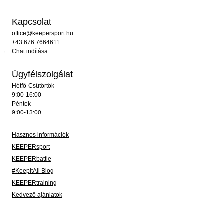
Kapcsolat
office@keepersport.hu
+43 676 7664611
Chat indítása
Ügyfélszolgálat
Hétfő-Csütörtök
9:00-16:00
Péntek
9:00-13:00
Hasznos információk
KEEPERsport
KEEPERbattle
#KeepItAll Blog
KEEPERtraining
Kedvező ajánlatok