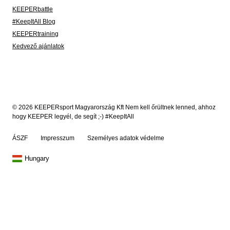
KEEPERbattle
#KeepItAll Blog
KEEPERtraining
Kedvező ajánlatok
© 2026 KEEPERsport Magyarország Kft Nem kell őrültnek lenned, ahhoz
hogy KEEPER legyél, de segít ;-) #KeepItAll
ÁSZF
Impresszum
Személyes adatok védelme
Hungary