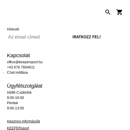
Hírlevél
Kapcsolat
office@keepersport.hu
+43 676 7664611
Chat indítása
Ügyfélszolgálat
Hétfő-Csütörtök
9:00-16:00
Péntek
9:00-13:00
Hasznos információk
KEEPERsport