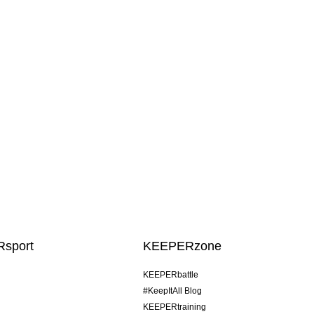
sport
KEEPERzone
KEEPERbattle
#KeepItAll Blog
KEEPERtraining