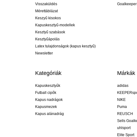
Visszaküldés
Goalkeeper
Mérettáblázat
Keszyű kisokos
Kapuskesztyű-modellek
Kesztyű szabások
Kesztyűápolás
Latex tulajdonságok (kapus kesztyű)
Newsletter
Kategóriák
Márkák
Kapuskesztyűk
adidas
Futball cipők
KEEPERspo
Kapus nadrágok
NIKE
Kapusmezek
Puma
Kapus alánadrág
REUSCH
Sells Goal
uhlsport
Elite Sport