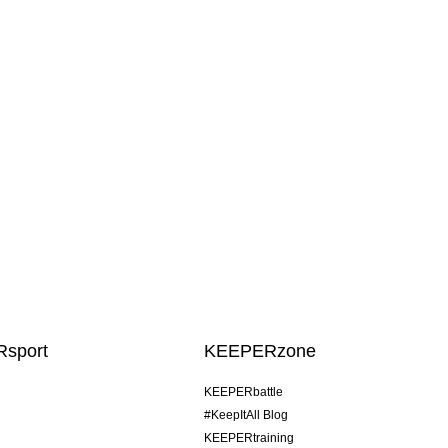
sport
KEEPERzone
KEEPERbattle
#KeepItAll Blog
KEEPERtraining