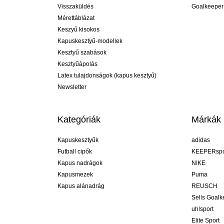
Visszaküldés
Goalkeeper
Mérettáblázat
Keszyű kisokos
Kapuskesztyű-modellek
Kesztyű szabások
Kesztyűápolás
Latex tulajdonságok (kapus kesztyű)
Newsletter
Kategóriák
Márkák
Kapuskesztyűk
adidas
Futball cipők
KEEPERspo
Kapus nadrágok
NIKE
Kapusmezek
Puma
Kapus alánadrág
REUSCH
Sells Goal
uhlsport
Elite Sport