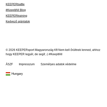
KEEPERbattle
#KeepItAll Blog
KEEPERtraining
Kedvező ajánlatok
© 2026 KEEPERsport Magyarország Kft Nem kell őrültnek lenned, ahhoz
hogy KEEPER legyél, de segít ;-) #KeepItAll
ÁSZF
Impresszum
Személyes adatok védelme
Hungary