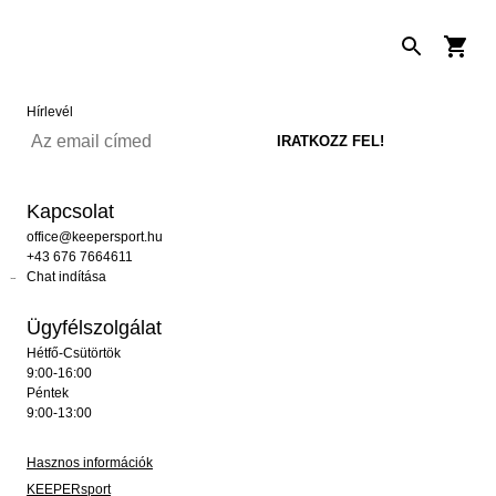
Hírlevél
Kapcsolat
office@keepersport.hu
+43 676 7664611
Chat indítása
Ügyfélszolgálat
Hétfő-Csütörtök
9:00-16:00
Péntek
9:00-13:00
Hasznos információk
KEEPERsport