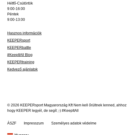
Hétfő-Csütörtök
9:00-16:00
Péntek
9:00-13:00
Hasznos információk
KEEPERsport
KEEPERbattle
#KeepItAll Blog
KEEPERtraining
Kedvező ajánlatok
© 2026 KEEPERsport Magyarország Kft Nem kell őrültnek lenned, ahhoz
hogy KEEPER legyél, de segít ;-) #KeepItAll
ÁSZF
Impresszum
Személyes adatok védelme