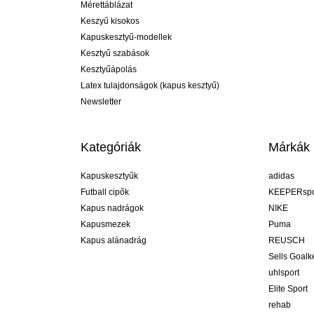
Mérettáblázat
Keszyű kisokos
Kapuskesztyű-modellek
Kesztyű szabások
Kesztyűápolás
Latex tulajdonságok (kapus kesztyű)
Newsletter
Kategóriák
Márkák
Kapuskesztyűk
adidas
Futball cipők
KEEPERspo
Kapus nadrágok
NIKE
Kapusmezek
Puma
Kapus alánadrág
REUSCH
Sells Goal
uhlsport
Elite Sport
rehab