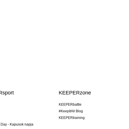
sport
KEEPERzone
KEEPERbattle
#KeepItAll Blog
KEEPERtraining
 Day - Kapusok napja