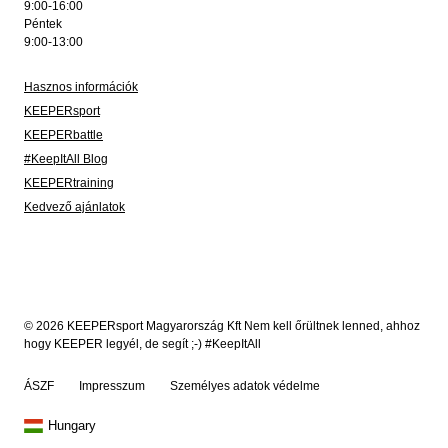
9:00-16:00
Péntek
9:00-13:00
Hasznos információk
KEEPERsport
KEEPERbattle
#KeepItAll Blog
KEEPERtraining
Kedvező ajánlatok
© 2026 KEEPERsport Magyarország Kft Nem kell őrültnek lenned, ahhoz
hogy KEEPER legyél, de segít ;-) #KeepItAll
ÁSZF
Impresszum
Személyes adatok védelme
Hungary