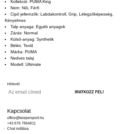
Kollekció: PUMA King
Nem: Női, Férfi
Cipő jellemzők: Labdakontroll, Grip, Lélegzőképesség,
Kényelmes
Talp anyaga: Egyéb anyagok
Zárás: Normal
Külső-anyag: Synthetik
Bélés: Textil
Márka: PUMA
Nedves talaj
Modell: Ultimate
Hírlevél
Kapcsolat
office@keepersport.hu
+43 676 7664611
Chat indítása