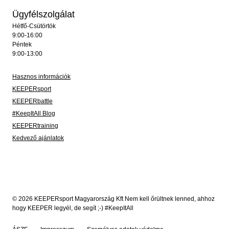
Ügyfélszolgálat
Hétfő-Csütörtök
9:00-16:00
Péntek
9:00-13:00
Hasznos információk
KEEPERsport
KEEPERbattle
#KeepItAll Blog
KEEPERtraining
Kedvező ajánlatok
© 2026 KEEPERsport Magyarország Kft Nem kell őrültnek lenned, ahhoz
hogy KEEPER legyél, de segít ;-) #KeepItAll