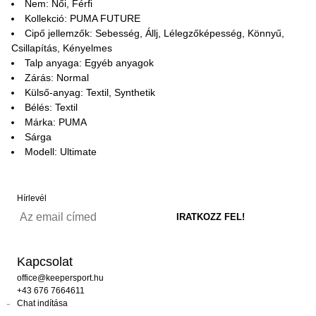
Nem: Női, Férfi
Kollekció: PUMA FUTURE
Cipő jellemzők: Sebesség, Állj, Lélegzőképesség, Könnyű,
Csillapítás, Kényelmes
Talp anyaga: Egyéb anyagok
Zárás: Normal
Külső-anyag: Textil, Synthetik
Bélés: Textil
Márka: PUMA
Sárga
Modell: Ultimate
Hírlevél
Kapcsolat
office@keepersport.hu
+43 676 7664611
Chat indítása