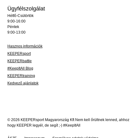
Ügyfélszolgálat
Hétfő-Csütörtök
9:00-16:00
Péntek
9:00-13:00
Hasznos információk
KEEPERsport
KEEPERbattle
#KeepItAll Blog
KEEPERtraining
Kedvező ajánlatok
© 2026 KEEPERsport Magyarország Kft Nem kell őrültnek lenned, ahhoz
hogy KEEPER legyél, de segít ;-) #KeepItAll