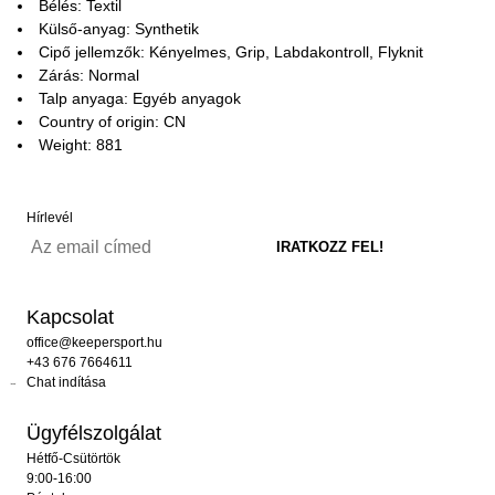
Bélés: Textil
Külső-anyag: Synthetik
Cipő jellemzők: Kényelmes, Grip, Labdakontroll, Flyknit
Zárás: Normal
Talp anyaga: Egyéb anyagok
Country of origin: CN
Weight: 881
Hírlevél
Kapcsolat
office@keepersport.hu
+43 676 7664611
Chat indítása
Ügyfélszolgálat
Hétfő-Csütörtök
9:00-16:00