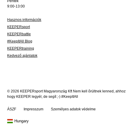
Péntek
9:00-13:00
Hasznos információk
KEEPERsport
KEEPERbattle
#KeepItAll Blog
KEEPERtraining
Kedvező ajánlatok
© 2026 KEEPERsport Magyarország Kft Nem kell őrültnek lenned, ahhoz
hogy KEEPER legyél, de segít ;-) #KeepItAll
ÁSZF
Impresszum
Személyes adatok védelme
Hungary