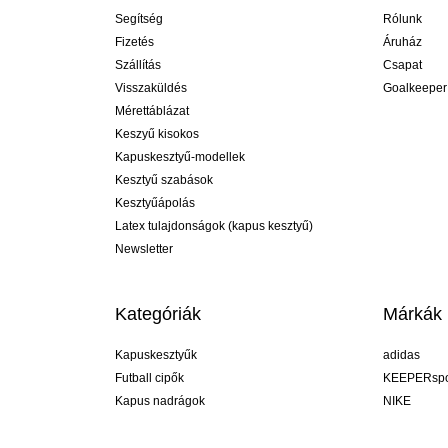
Segítség
Rólunk
Fizetés
Áruház
Szállítás
Csapat
Visszaküldés
Goalkeeper
Mérettáblázat
Keszyű kisokos
Kapuskesztyű-modellek
Kesztyű szabások
Kesztyűápolás
Latex tulajdonságok (kapus kesztyű)
Newsletter
Kategóriák
Márkák
Kapuskesztyűk
adidas
Futball cipők
KEEPERspo
Kapus nadrágok
NIKE
Kapusmezek
Puma
Kapus alánadrág
REUSCH