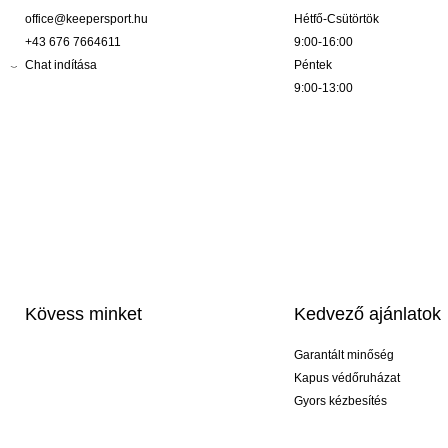
office@keepersport.hu
Hétfő-Csütörtök
+43 676 7664611
9:00-16:00
Chat indítása
Péntek
9:00-13:00
Kövess minket
Kedvező ajánlatok
Garantált minőség
Kapus védőruházat
Gyors kézbesítés
Profi feliratozás
Exkluzív kesztyűk