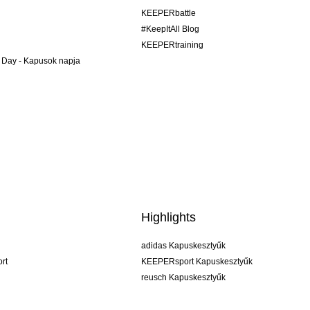
KEEPERbattle
#KeepItAll Blog
KEEPERtraining
 Day - Kapusok napja
Highlights
adidas Kapuskesztyűk
rt
KEEPERsport Kapuskesztyűk
reusch Kapuskesztyűk
uhlsport Kapuskesztyűk
rehab Kapuskesztyűk