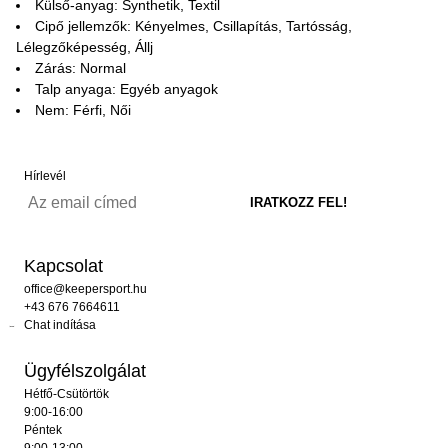
Külső-anyag: Synthetik, Textil
Cipő jellemzők: Kényelmes, Csillapítás, Tartósság,
Lélegzőképesség, Állj
Zárás: Normal
Talp anyaga: Egyéb anyagok
Nem: Férfi, Női
Hírlevél
Kapcsolat
office@keepersport.hu
+43 676 7664611
Chat indítása
Ügyfélszolgálat
Hétfő-Csütörtök
9:00-16:00
Péntek