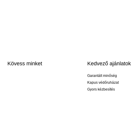
Kövess minket
Kedvező ajánlatok
Garantált minőség
Kapus védőruházat
Gyors kézbesítés
Profi feliratozás
Exkluzív kesztyűk
Akciós csomagok