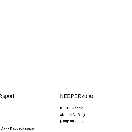
sport
KEEPERzone
KEEPERbattle
#KeepItAll Blog
KEEPERtraining
 Day - Kapusok napja