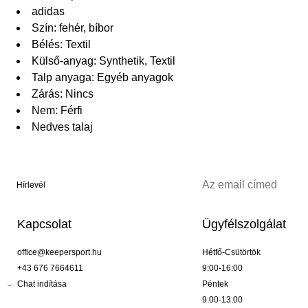
adidas
Szín: fehér, bíbor
Bélés: Textil
Külső-anyag: Synthetik, Textil
Talp anyaga: Egyéb anyagok
Zárás: Nincs
Nem: Férfi
Nedves talaj
Hírlevél
Kapcsolat
Ügyfélszolgálat
office@keepersport.hu
Hétfő-Csütörtök
+43 676 7664611
9:00-16:00
Chat indítása
Péntek
9:00-13:00