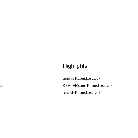
Highlights
adidas Kapuskesztyűk
rt
KEEPERsport Kapuskesztyűk
reusch Kapuskesztyűk
uhlsport Kapuskesztyűk
rehab Kapuskesztyűk
keeper
NIKE Kapuskesztyűk
PUMA Kapuskesztyűk
SELLS Kapuskesztyűk