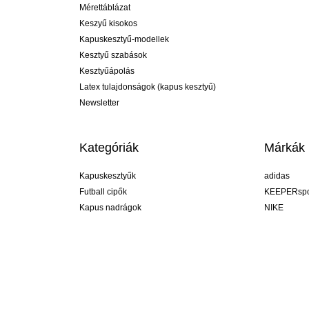
Mérettáblázat
Keszyű kisokos
Kapuskesztyű-modellek
Kesztyű szabások
Kesztyűápolás
Latex tulajdonságok (kapus kesztyű)
Newsletter
Kategóriák
Márkák
Kapuskesztyűk
adidas
Futball cipők
KEEPERspo
Kapus nadrágok
NIKE
Kapusmezek
Puma
Kapus alánadrág
REUSCH
Sells Goal
uhlsport
Elite Sport
rehab