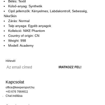
Bélés: Textil
Külső-anyag: Synthetik
Cipő jellemzők: Kényelmes, Labdakontroll, Sebesség,
NikeSkin
Zárás: Normal
Talp anyaga: Egyéb anyagok
Kollekció: NIKE Phantom
Country of origin: CN
Weight: 998
Modell: Academy
Hírlevél
Kapcsolat
office@keepersport.hu
+43 676 7664611
Chat indítása