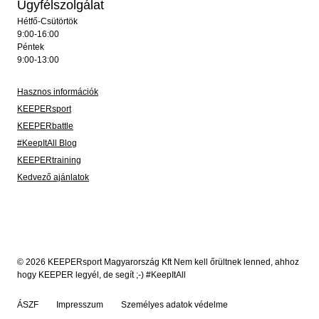
Ügyfélszolgálat
Hétfő-Csütörtök
9:00-16:00
Péntek
9:00-13:00
Hasznos információk
KEEPERsport
KEEPERbattle
#KeepItAll Blog
KEEPERtraining
Kedvező ajánlatok
© 2026 KEEPERsport Magyarország Kft Nem kell őrültnek lenned, ahhoz
hogy KEEPER legyél, de segít ;-) #KeepItAll
ÁSZF
Impresszum
Személyes adatok védelme