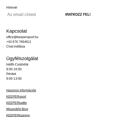
Hírlevél
Kapcsolat
office@keepersport.hu
+43 676 7664611
Chat indítása
Ügyfélszolgálat
Hétfő-Csütörtök
9:00-16:00
Péntek
9:00-13:00
Hasznos információk
KEEPERsport
KEEPERbattle
#KeepItAll Blog
KEEPERtraining