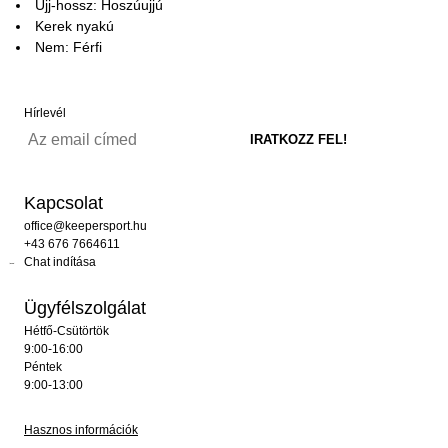
Ujj-hossz: Hoszúujjú
Kerek nyakú
Nem: Férfi
Hírlevél
Kapcsolat
office@keepersport.hu
+43 676 7664611
Chat indítása
Ügyfélszolgálat
Hétfő-Csütörtök
9:00-16:00
Péntek
9:00-13:00
Hasznos információk