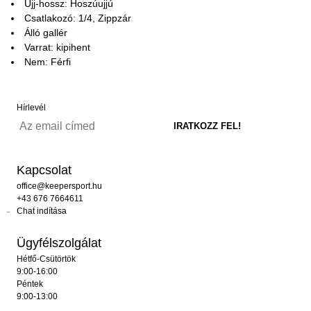
Ujj-hossz: Hoszúujjú
Csatlakozó: 1/4, Zippzár
Álló gallér
Varrat: kipihent
Nem: Férfi
Hírlevél
Kapcsolat
office@keepersport.hu
+43 676 7664611
Chat indítása
Ügyfélszolgálat
Hétfő-Csütörtök
9:00-16:00
Péntek
9:00-13:00