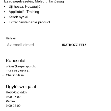
Izzadságelvezetés, Melegít, Tartósság
Ujj-hossz: Hoszúujjú
Applikáció: Training
Kerek nyakú
Extra: Sustainable product
Hírlevél
Kapcsolat
office@keepersport.hu
+43 676 7664611
Chat indítása
Ügyfélszolgálat
Hétfő-Csütörtök
9:00-16:00
Péntek
9:00-13:00