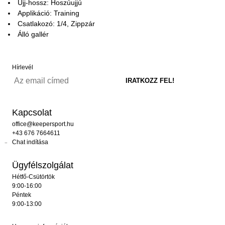
Ujj-hossz: Hoszúujjú
Applikáció: Training
Csatlakozó: 1/4, Zippzár
Álló gallér
Hírlevél
Kapcsolat
office@keepersport.hu
+43 676 7664611
Chat indítása
Ügyfélszolgálat
Hétfő-Csütörtök
9:00-16:00
Péntek
9:00-13:00