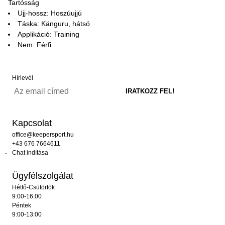
Tartósság
Ujj-hossz: Hoszúujjú
Táska: Känguru, hátsó
Applikáció: Training
Nem: Férfi
Hírlevél
Kapcsolat
office@keepersport.hu
+43 676 7664611
Chat indítása
Ügyfélszolgálat
Hétfő-Csütörtök
9:00-16:00
Péntek
9:00-13:00