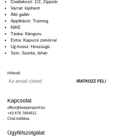
Csatlakozó: 1/2, Zippzár
Varrat: kipihent
Álló gallér
Applikáció: Training
NIKE
Táska: Känguru
Extra: Kapucni zsinórral
Ujj-hossz: Hoszúujjú
Szín: Szürke, fehér
Hírlevél
Kapcsolat
office@keepersport.hu
+43 676 7664611
Chat indítása
Ügyfélszolgálat