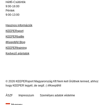
Hétfő-Csütörtök
9:00-16:00
Péntek
9:00-13:00
Hasznos információk
KEEPERsport
KEEPERbattle
#KeepItAll Blog
KEEPERtraining
Kedvező ajánlatok
© 2026 KEEPERsport Magyarország Kft Nem kell őrültnek lenned, ahhoz
hogy KEEPER legyél, de segít ;-) #KeepItAll
ÁSZF
Impresszum
Személyes adatok védelme
Hungary