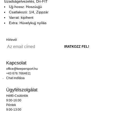
Izzadságelvezetés, Dri-FIT
Ujj-hossz: Hoszúujjú
Csatlakozó: 1/4, Zippzár
Varrat: kipihent
Extra: Hüvelykujj nyílás
Hírlevél
Kapcsolat
office@keepersport.hu
+43 676 7664611
Chat indítása
Ügyfélszolgálat
Hétfő-Csütörtök
9:00-16:00
Péntek
9:00-13:00