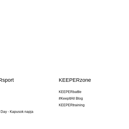
sport
KEEPERzone
KEEPERbattle
#KeepItAll Blog
KEEPERtraining
 Day - Kapusok napja