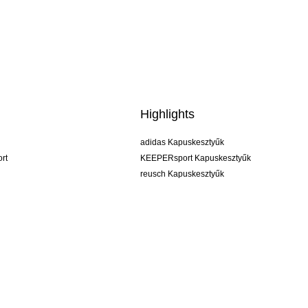
Highlights
adidas Kapuskesztyűk
rt
KEEPERsport Kapuskesztyűk
reusch Kapuskesztyűk
uhlsport Kapuskesztyűk
rehab Kapuskesztyűk
keeper
NIKE Kapuskesztyűk
PUMA Kapuskesztyűk
SELLS Kapuskesztyűk