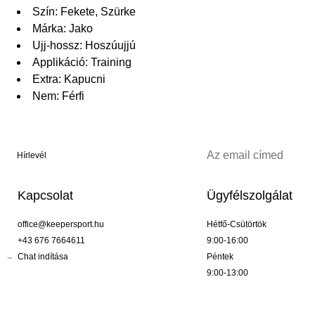
Szín: Fekete, Szürke
Márka: Jako
Ujj-hossz: Hoszúujjú
Applikáció: Training
Extra: Kapucni
Nem: Férfi
Hírlevél
Kapcsolat
Ügyfélszolgálat
office@keepersport.hu
Hétfő-Csütörtök
+43 676 7664611
9:00-16:00
Chat indítása
Péntek
9:00-13:00