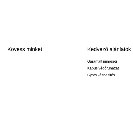
Kövess minket
Kedvező ajánlatok
Garantált minőség
Kapus védőruházat
Gyors kézbesítés
Profi feliratozás
Exkluzív kesztyűk
Akciós csomagok