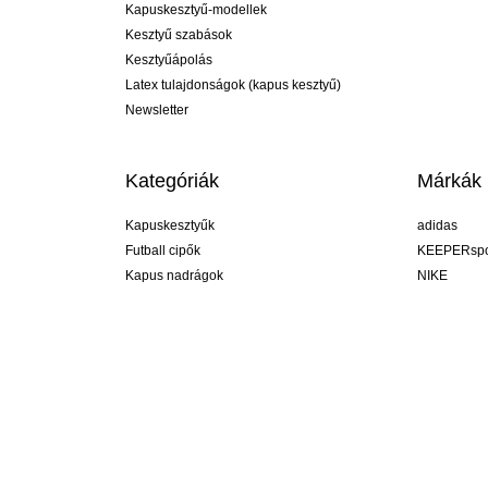
Kapuskesztyű-modellek
Kesztyű szabások
Kesztyűápolás
Latex tulajdonságok (kapus kesztyű)
Newsletter
Kategóriák
Márkák
Kapuskesztyűk
adidas
Futball cipők
KEEPERspo
Kapus nadrágok
NIKE
Kapusmezek
Puma
Kapus alánadrág
REUSCH
Sells Goal
uhlsport
Elite Sport
rehab