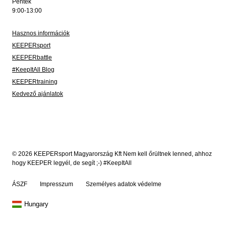
Péntek
9:00-13:00
Hasznos információk
KEEPERsport
KEEPERbattle
#KeepItAll Blog
KEEPERtraining
Kedvező ajánlatok
© 2026 KEEPERsport Magyarország Kft Nem kell őrültnek lenned, ahhoz
hogy KEEPER legyél, de segít ;-) #KeepItAll
ÁSZF
Impresszum
Személyes adatok védelme
Hungary