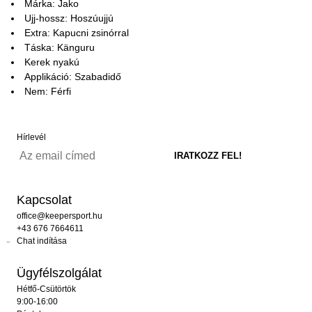
Márka: Jako
Ujj-hossz: Hoszúujjú
Extra: Kapucni zsinórral
Táska: Känguru
Kerek nyakú
Applikáció: Szabadidő
Nem: Férfi
Hírlevél
Kapcsolat
office@keepersport.hu
+43 676 7664611
Chat indítása
Ügyfélszolgálat
Hétfő-Csütörtök
9:00-16:00