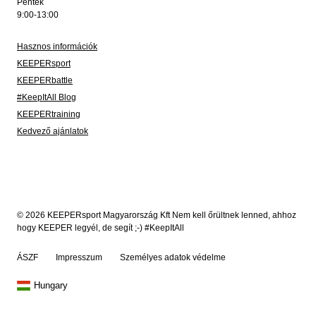
Péntek
9:00-13:00
Hasznos információk
KEEPERsport
KEEPERbattle
#KeepItAll Blog
KEEPERtraining
Kedvező ajánlatok
© 2026 KEEPERsport Magyarország Kft Nem kell őrültnek lenned, ahhoz
hogy KEEPER legyél, de segít ;-) #KeepItAll
ÁSZF
Impresszum
Személyes adatok védelme
Hungary