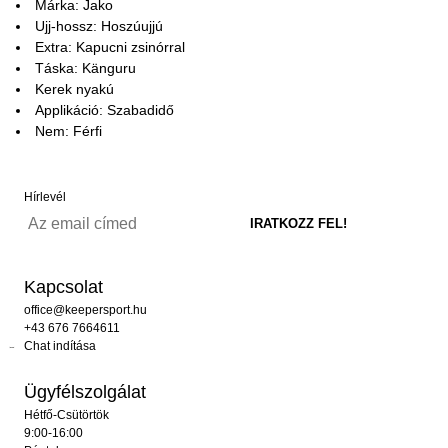
Márka: Jako
Ujj-hossz: Hoszúujjú
Extra: Kapucni zsinórral
Táska: Känguru
Kerek nyakú
Applikáció: Szabadidő
Nem: Férfi
Hírlevél
Kapcsolat
office@keepersport.hu
+43 676 7664611
Chat indítása
Ügyfélszolgálat
Hétfő-Csütörtök
9:00-16:00