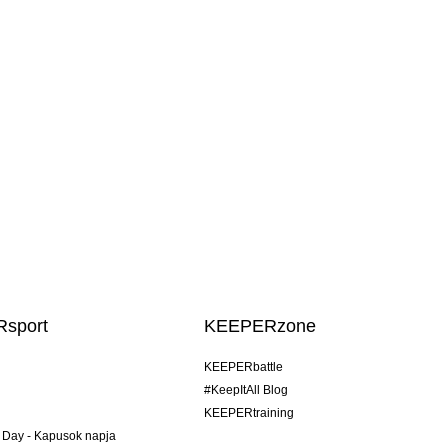
sport
KEEPERzone
KEEPERbattle
#KeepItAll Blog
KEEPERtraining
 Day - Kapusok napja