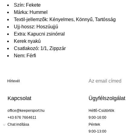
Szín: Fekete
Márka: Hummel
Textil-jellemzők: Kényelmes, Könnyű, Tartósság
Ujj-hossz: Hoszúujjú
Extra: Kapucni zsinórral
Kerek nyakú
Csatlakozó: 1/1, Zippzár
Nem: Férfi
Hírlevél
Kapcsolat
Ügyfélszolgálat
office@keepersport.hu
Hétfő-Csütörtök
+43 676 7664611
9:00-16:00
Chat indítása
Péntek
9:00-13:00