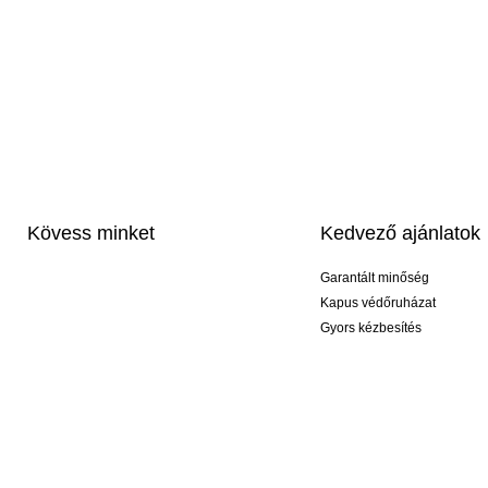
Kövess minket
Kedvező ajánlatok
Garantált minőség
Kapus védőruházat
Gyors kézbesítés
Profi feliratozás
Exkluzív kesztyűk
Akciós csomagok