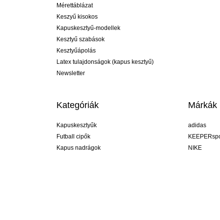
Mérettáblázat
Keszyű kisokos
Kapuskesztyű-modellek
Kesztyű szabások
Kesztyűápolás
Latex tulajdonságok (kapus kesztyű)
Newsletter
Kategóriák
Márkák
Kapuskesztyűk
adidas
Futball cipők
KEEPERspo
Kapus nadrágok
NIKE
Kapusmezek
Puma
Kapus alánadrág
REUSCH
Sells Goal
uhlsport
Elite Sport
rehab