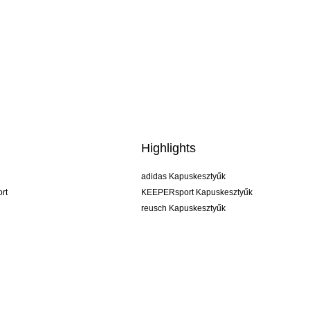
Highlights
adidas Kapuskesztyűk
rt
KEEPERsport Kapuskesztyűk
reusch Kapuskesztyűk
uhlsport Kapuskesztyűk
rehab Kapuskesztyűk
keeper
NIKE Kapuskesztyűk
PUMA Kapuskesztyűk
SELLS Kapuskesztyűk