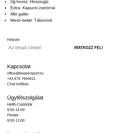
Ujj-hossz: Hoszúujjú
Extra: Kapucni zsinórral
Álló gallér
Mesh-betét: Tábornok
Hírlevél
Kapcsolat
office@keepersport.hu
+43 676 7664611
Chat indítása
Ügyfélszolgálat
Hétfő-Csütörtök
9:00-16:00
Péntek
9:00-13:00