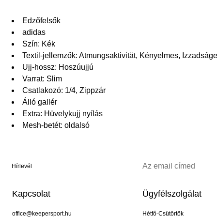
Edzőfelsők
adidas
Szín: Kék
Textil-jellemzők: Atmungsaktivität, Kényelmes, Izzad
Ujj-hossz: Hoszúujjú
Varrat: Slim
Csatlakozó: 1/4, Zippzár
Álló gallér
Extra: Hüvelykujj nyílás
Mesh-betét: oldalsó
Hírlevél
Kapcsolat
Ügyfélszolgálat
office@keepersport.hu
Hétfő-Csütörtök