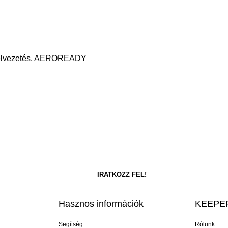
ságelvezetés, AEROREADY
Hasznos információk
KEEPER
Segítség
Rólunk