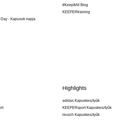
#KeepItAll Blog
KEEPERtraining
 Day - Kapusok napja
Highlights
adidas Kapuskesztyűk
rt
KEEPERsport Kapuskesztyűk
reusch Kapuskesztyűk
uhlsport Kapuskesztyűk
rehab Kapuskesztyűk
keeper
NIKE Kapuskesztyűk