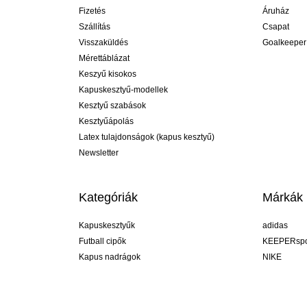
Fizetés
Áruház
Szállítás
Csapat
Visszaküldés
Goalkeeper
Mérettáblázat
Keszyű kisokos
Kapuskesztyű-modellek
Kesztyű szabások
Kesztyűápolás
Latex tulajdonságok (kapus kesztyű)
Newsletter
Kategóriák
Márkák
Kapuskesztyűk
adidas
Futball cipők
KEEPERspo
Kapus nadrágok
NIKE
Kapusmezek
Puma
Kapus alánadrág
REUSCH
Sells Goal