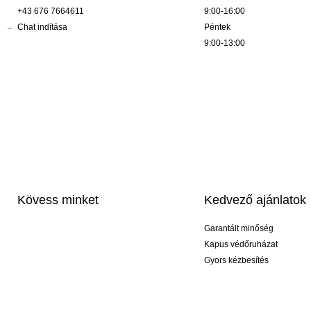
+43 676 7664611
9:00-16:00
Chat indítása
Péntek
9:00-13:00
Kövess minket
Kedvező ajánlatok
Garantált minőség
Kapus védőruházat
Gyors kézbesítés
Profi feliratozás
Exkluzív kesztyűk
Akciós csomagok