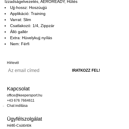
Izzadságelvezetés, AEROREADY, Hűtés
Ujj-hossz: Hoszúujjú
Applikáció: Training
Varrat: Slim
Csatlakozó: 1/4, Zippzár
Álló gallér
Extra: Hüvelykujj nyílás
Nem: Férfi
Hírlevél
Kapcsolat
office@keepersport.hu
+43 676 7664611
Chat indítása
Ügyfélszolgálat
Hétfő-Csütörtök