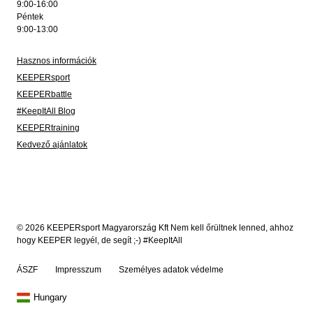
9:00-16:00
Péntek
9:00-13:00
Hasznos információk
KEEPERsport
KEEPERbattle
#KeepItAll Blog
KEEPERtraining
Kedvező ajánlatok
© 2026 KEEPERsport Magyarország Kft Nem kell őrültnek lenned, ahhoz
hogy KEEPER legyél, de segít ;-) #KeepItAll
ÁSZF
Impresszum
Személyes adatok védelme
Hungary