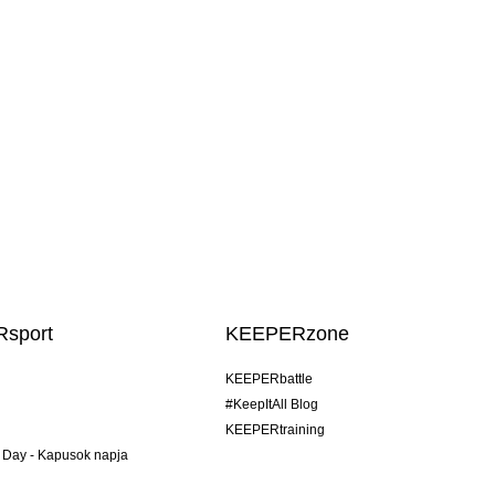
sport
KEEPERzone
KEEPERbattle
#KeepItAll Blog
KEEPERtraining
 Day - Kapusok napja