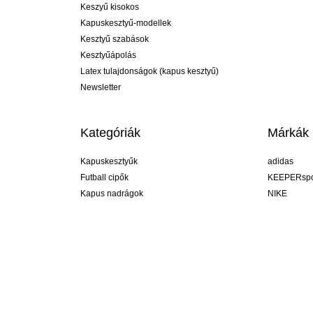
Keszyű kisokos
Kapuskesztyű-modellek
Kesztyű szabások
Kesztyűápolás
Latex tulajdonságok (kapus kesztyű)
Newsletter
Kategóriák
Márkák
Kapuskesztyűk
adidas
Futball cipők
KEEPERspo
Kapus nadrágok
NIKE
Kapusmezek
Puma
Kapus alánadrág
REUSCH
Sells Goal
uhlsport
Elite Sport
rehab