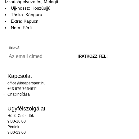
Izzadságelvezetés, Melegít
Ujj-hossz: Hoszúujjú
Táska: Känguru
Extra: Kapucni
Nem: Férfi
Hírlevél
Kapcsolat
office@keepersport.hu
+43 676 7664611
Chat indítása
Ügyfélszolgálat
Hétfő-Csütörtök
9:00-16:00
Péntek
9:00-13:00