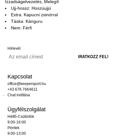
Izzadságelvezetés, Melegít
Ujj-hossz: Hoszúujjú
Extra: Kapucni zsinórral
Táska: Känguru
Nem: Férfi
Hírlevél
Kapcsolat
office@keepersport.hu
+43 676 7664611
Chat indítása
Ügyfélszolgálat
Hétfő-Csütörtök
9:00-16:00
Péntek
9:00-13:00