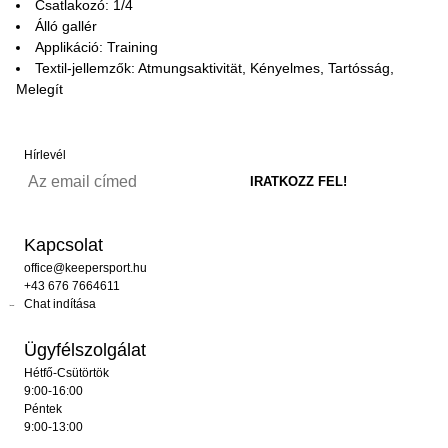
Csatlakozó: 1/4
Álló gallér
Applikáció: Training
Textil-jellemzők: Atmungsaktivität, Kényelmes, Tartósság,
Melegít
Hírlevél
Kapcsolat
office@keepersport.hu
+43 676 7664611
Chat indítása
Ügyfélszolgálat
Hétfő-Csütörtök
9:00-16:00
Péntek
9:00-13:00