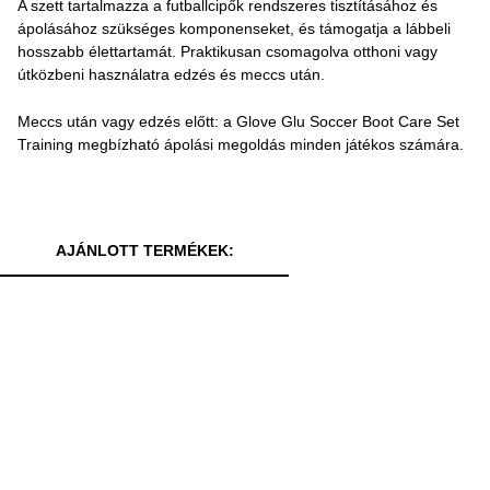
A szett tartalmazza a futballcipők rendszeres tisztításához és
ápolásához szükséges komponenseket, és támogatja a lábbeli
hosszabb élettartamát. Praktikusan csomagolva otthoni vagy
útközbeni használatra edzés és meccs után.
Meccs után vagy edzés előtt: a Glove Glu Soccer Boot Care Set
Training megbízható ápolási megoldás minden játékos számára.
AJÁNLOTT TERMÉKEK: