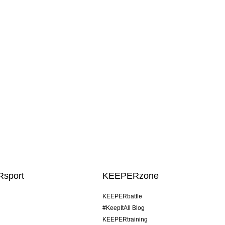
sport
KEEPERzone
KEEPERbattle
#KeepItAll Blog
KEEPERtraining