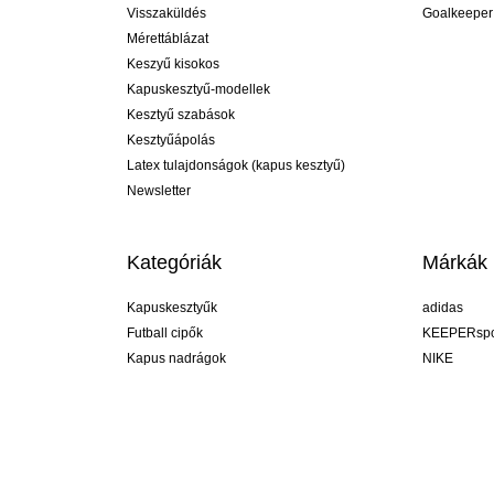
Visszaküldés
Goalkeeper
Mérettáblázat
Keszyű kisokos
Kapuskesztyű-modellek
Kesztyű szabások
Kesztyűápolás
Latex tulajdonságok (kapus kesztyű)
Newsletter
Kategóriák
Márkák
Kapuskesztyűk
adidas
Futball cipők
KEEPERspo
Kapus nadrágok
NIKE
Kapusmezek
Puma
Kapus alánadrág
REUSCH
Sells Goal
uhlsport
Elite Sport