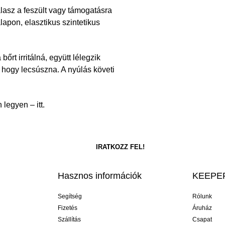
sz a feszült vagy támogatásra
apon, elasztikus szintetikus
bőrt irritálná, együtt lélegzik
, hogy lecsúszna. A nyúlás követi
legyen – itt.
Hasznos információk
KEEPER
Segítség
Rólunk
Fizetés
Áruház
Szállítás
Csapat