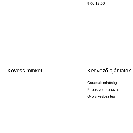
9:00-13:00
Kövess minket
Kedvező ajánlatok
Garantált minőség
Kapus védőruházat
Gyors kézbesítés
Profi feliratozás
Exkluzív kesztyűk
Akciós csomagok