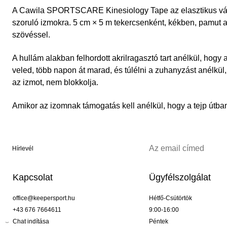
A Cawila SPORTSCARE Kinesiology Tape az elasztikus vála
szoruló izmokra. 5 cm × 5 m tekercsenként, kékben, pamut al
szövéssel.
A hullám alakban felhordott akrilragasztó tart anélkül, hogy a 
veled, több napon át marad, és túlélni a zuhanyzást anélkül
az izmot, nem blokkolja.
Amikor az izomnak támogatás kell anélkül, hogy a tejp útban 
Hírlevél
Kapcsolat
Ügyfélszolgálat
office@keepersport.hu
Hétfő-Csütörtök
+43 676 7664611
9:00-16:00
Chat indítása
Péntek