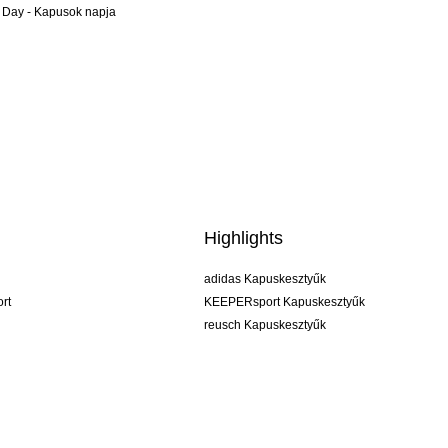
 Day - Kapusok napja
Highlights
adidas Kapuskesztyűk
rt
KEEPERsport Kapuskesztyűk
reusch Kapuskesztyűk
uhlsport Kapuskesztyűk
rehab Kapuskesztyűk
keeper
NIKE Kapuskesztyűk
PUMA Kapuskesztyűk
SELLS Kapuskesztyűk